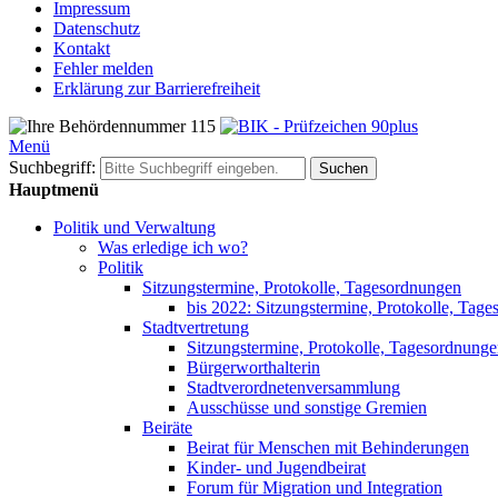
Impressum
Datenschutz
Kontakt
Fehler melden
Erklärung zur Barrierefreiheit
Menü
Suchbegriff:
Suchen
Hauptmenü
Politik und Verwaltung
Was erledige ich wo?
Politik
Sitzungstermine, Protokolle, Tagesordnungen
bis 2022: Sitzungstermine, Protokolle, Tag
Stadtvertretung
Sitzungstermine, Protokolle, Tagesordnung
Bürgerworthalterin
Stadtverordnetenversammlung
Ausschüsse und sonstige Gremien
Beiräte
Beirat für Menschen mit Behinderungen
Kinder- und Jugendbeirat
Forum für Migration und Integration