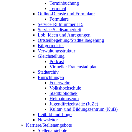
Terminbuchung
Terminal
Online-Dienste und Formulare
Formulare
Service-Rufnummer 115
Service Stadtsauberkeit
Lob, Ideen und Anregungen
Ortsteilbegehung/Stadtteilbegehung
Bürgermeister
Verwaltungsstruktur
Gleichstellung
Podcast
Virtueller Frauenstadtplan
Stadtarchiv
Einrichtungen
Feuerwehr
Volkshochschule
Stadtbibliothek
Heimatmuseum
Jugendfreizeitstätte (JuZe)
Kultur- und Bildungszentrum (KuB)
Leitbild und Logo
Newsletter
Karriere/Stellenangebote
Stellenangebote