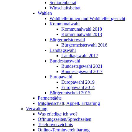
Seniorenbeirat
Wirtschaftsbeirat
Wahlen
Wahlhelferinnen und Wahlhelfer gesucht
Kommunalwahl
Kommunalwahl 2018
Kommunalwahl 2013
Bürgermeisterwahl
Bürgermeisterwahl 2016
Landtagswahl
Landtagswahl 2017
Bundestagswahl
Bundestagswahl 2021
Bundestagswahl 2017
Europawahl
Europawahl 2019
Europawahl 2014
Bürgerentscheid 2015
Partnerstädte
Mitgliedschaft, Appell, Erklärung
Verwaltung
Was erledige ich wo?
Öffnungszeiten/Sprechzeiten
Telefonverzeichnis
Online-Terminvereinbarung