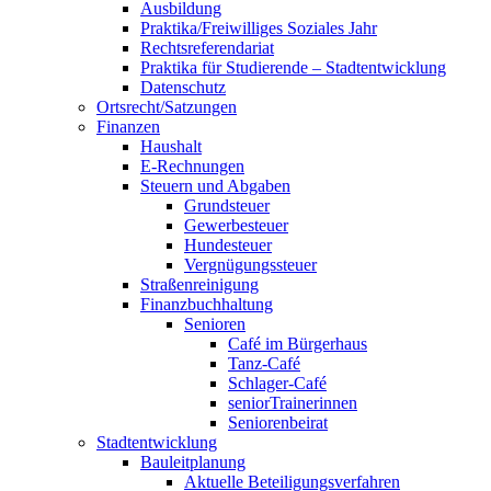
Ausbildung
Praktika/Freiwilliges Soziales Jahr
Rechtsreferendariat
Praktika für Studierende – Stadtentwicklung
Datenschutz
Ortsrecht/Satzungen
Finanzen
Haushalt
E-Rechnungen
Steuern und Abgaben
Grundsteuer
Gewerbesteuer
Hundesteuer
Vergnügungssteuer
Straßenreinigung
Finanzbuchhaltung
Senioren
Café im Bürgerhaus
Tanz-Café
Schlager-Café
seniorTrainerinnen
Seniorenbeirat
Stadtentwicklung
Bauleitplanung
Aktuelle Beteiligungsverfahren