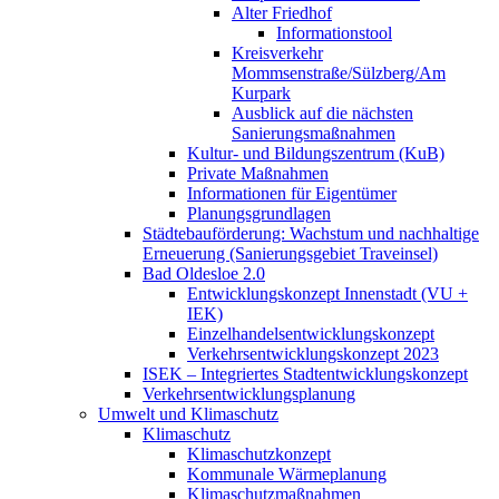
Alter Friedhof
Informationstool
Kreisverkehr
Mommsenstraße/Sülzberg/Am
Kurpark
Ausblick auf die nächsten
Sanierungsmaßnahmen
Kultur- und Bildungszentrum (KuB)
Private Maßnahmen
Informationen für Eigentümer
Planungsgrundlagen
Städtebauförderung: Wachstum und nachhaltige
Erneuerung (Sanierungsgebiet Traveinsel)
Bad Oldesloe 2.0
Entwicklungskonzept Innenstadt (VU +
IEK)
Einzelhandels­entwicklungskonzept
Verkehrsentwicklungskonzept 2023
ISEK – Integriertes Stadtentwicklungskonzept
Verkehrsentwicklungsplanung
Umwelt und Klimaschutz
Klimaschutz
Klimaschutzkonzept
Kommunale Wärmeplanung
Klimaschutzmaßnahmen