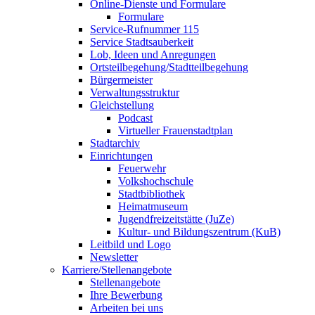
Online-Dienste und Formulare
Formulare
Service-Rufnummer 115
Service Stadtsauberkeit
Lob, Ideen und Anregungen
Ortsteilbegehung/Stadtteilbegehung
Bürgermeister
Verwaltungsstruktur
Gleichstellung
Podcast
Virtueller Frauenstadtplan
Stadtarchiv
Einrichtungen
Feuerwehr
Volkshochschule
Stadtbibliothek
Heimatmuseum
Jugendfreizeitstätte (JuZe)
Kultur- und Bildungszentrum (KuB)
Leitbild und Logo
Newsletter
Karriere/Stellenangebote
Stellenangebote
Ihre Bewerbung
Arbeiten bei uns