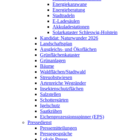
Energiekarawane
Energieberatung
Stadtradeln
E-Ladesäulen
Akkuladestationen
Solarkataster Schleswig-Holstein
Kandidat: Naturwunder 2026
Landschaftsplan
Ausgleichs- und Ökoflächen
Grünflächenkataster
Grünanlagen
Bäume
Waldflächen/Stadtwald
Streuobstwiesen
Artenreiche Wegränder
Insektenschutzflächen
Salzstellen
Schottergärten
Igelschutz
Saatkrähen
Eichenprozessionsspinner (EPS)
Pressedienst
Pressemitteilungen
Pressegespräche
Lokale Presse