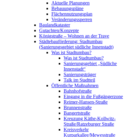
Aktuelle Planungen
Bebauungspläne
Flächennutzungsplan
Veränderungssperren
Baulandkataster
Gutachten/Konzepte
Königstraße – Wohnen an der Trave
Städtebauförderung: Stadtumbau
(Sanierungsgebiet südliche Innenstadt)
Was ist Stadtumbau?
Was ist Stadtumbau?
Sanierungsgebiet „Südliche
Innenstadt“
Sanierungsträger
Talk im Stadtteil
Öffentliche Maßnahmen
Bahnhofstraße
Eingang in die Fußgängerzone
Reimer-Hansen-Straße
Brunnenstraße
Bangertstraße
Kreuzung Käthe-Kollwitz-
Straße/Ratzeburger Straße
Kreisverkehr
Kurparkallee/Mewesstraße