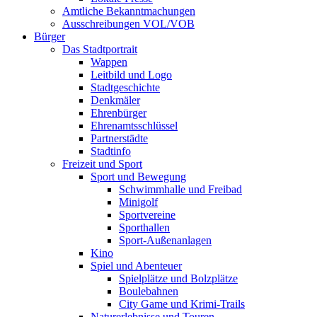
Amtliche Bekanntmachungen
Ausschreibungen VOL/VOB
Bürger
Das Stadtportrait
Wappen
Leitbild und Logo
Stadtgeschichte
Denkmäler
Ehrenbürger
Ehrenamtsschlüssel
Partnerstädte
Stadtinfo
Freizeit und Sport
Sport und Bewegung
Schwimmhalle und Freibad
Minigolf
Sportvereine
Sporthallen
Sport-Außenanlagen
Kino
Spiel und Abenteuer
Spielplätze und Bolzplätze
Boulebahnen
City Game und Krimi-Trails
Naturerlebnisse und Touren