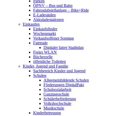
Parken
ÖPNV – Bus und Bahn
Fahrradabstellanlage – Bike+Ride
E-Ladesäulen
Akkuladestationen
Einkaufen
Einkaufsfinder
Wochenmarkt
Verkaufsoffener Sonntag
Fairtrade
Digitaler fairer Stadtplan
Freies WLAN
Bücherzelle
öffentliche Toiletten
Kinder, Jugend und Familie
Sachbereich Kinder und Jugend
Schulen
Allgemeinbildende Schulen
Förderungen DigitalPakt
Schulsozialarbeit
Ganztagsschule
Schülerbeförderung
Volkshochschule
Musikschule
Kinderbetreuung