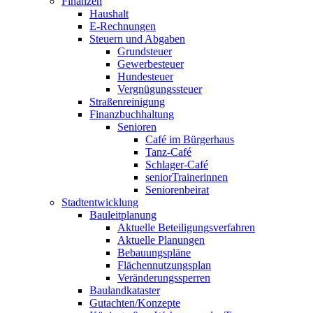
Finanzen
Haushalt
E-Rechnungen
Steuern und Abgaben
Grundsteuer
Gewerbesteuer
Hundesteuer
Vergnügungssteuer
Straßenreinigung
Finanzbuchhaltung
Senioren
Café im Bürgerhaus
Tanz-Café
Schlager-Café
seniorTrainerinnen
Seniorenbeirat
Stadtentwicklung
Bauleitplanung
Aktuelle Beteiligungsverfahren
Aktuelle Planungen
Bebauungspläne
Flächennutzungsplan
Veränderungssperren
Baulandkataster
Gutachten/Konzepte