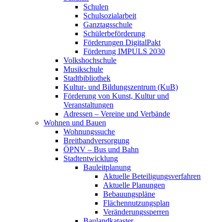
Schulen
Schulsozialarbeit
Ganztagsschule
Schülerbeförderung
Förderungen DigitalPakt
Förderung IMPULS 2030
Volkshochschule
Musikschule
Stadtbibliothek
Kultur- und Bildungszentrum (KuB)
Förderung von Kunst, Kultur und
Veranstaltungen
Adressen – Vereine und Verbände
Wohnen und Bauen
Wohnungssuche
Breitbandversorgung
ÖPNV – Bus und Bahn
Stadtentwicklung
Bauleitplanung
Aktuelle Beteiligungsverfahren
Aktuelle Planungen
Bebauungspläne
Flächennutzungsplan
Veränderungssperren
Baulandkataster