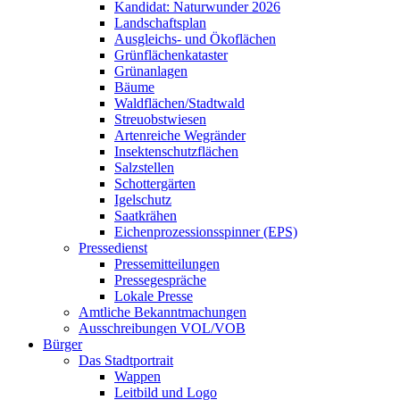
Kandidat: Naturwunder 2026
Landschaftsplan
Ausgleichs- und Ökoflächen
Grünflächenkataster
Grünanlagen
Bäume
Waldflächen/Stadtwald
Streuobstwiesen
Artenreiche Wegränder
Insektenschutzflächen
Salzstellen
Schottergärten
Igelschutz
Saatkrähen
Eichenprozessionsspinner (EPS)
Pressedienst
Pressemitteilungen
Pressegespräche
Lokale Presse
Amtliche Bekanntmachungen
Ausschreibungen VOL/VOB
Bürger
Das Stadtportrait
Wappen
Leitbild und Logo