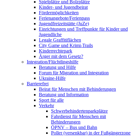
Spielplätze und Bolzplätze
Kinder- und Jugendbeirat
Fördermöglichkeiten
Ferienangebote/­Ferienpass
Jugendfreizeitstätte (JuZe)
Einrichtungen und Treffpunkte für Kinder und
Jugendliche
Legale Graffitiflächen
City Game und Krimi-Trails
Kinderrechtepark
Ärger mit dem Gesetz?
Integration/Flüchtlingshilfe
Beratung und Hilfe
Forum für Migration und Integration
Ukraine-Hilfe
Barrierefrei
Beirat für Menschen mit Behinderungen
Beratung und Information
Sport für alle
Verkehr
Schwerbehindertenparkplätze
Fahrdienst für Menschen mit
Behinderungen
ÖPNV – Bus und Bahn
Poller (versenkbar) in der Fußgängerzone