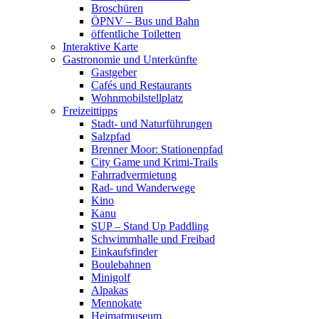
Broschüren
ÖPNV – Bus und Bahn
öffentliche Toiletten
Interaktive Karte
Gastronomie und Unterkünfte
Gastgeber
Cafés und Restaurants
Wohnmobilstellplatz
Freizeittipps
Stadt- und Naturführungen
Salzpfad
Brenner Moor: Stationenpfad
City Game und Krimi-Trails
Fahrradvermietung
Rad- und Wanderwege
Kino
Kanu
SUP – Stand Up Paddling
Schwimmhalle und Freibad
Einkaufsfinder
Boulebahnen
Minigolf
Alpakas
Mennokate
Heimatmuseum