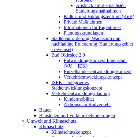
Ausblick auf die nächsten
Sanierungsmaßnahmen
Kultur- und Bildungszentrum (KuB)
Private Maßnahmen
Informationen für Eigentümer
Planungsgrundlagen
Städtebauförderung: Wachstum und
nachhaltige Erneuerung (Sanierungsgebiet
Traveinsel)
Bad Oldesloe 2.0
Entwicklungskonzept Innenstadt
(VU + IEK)
Einzelhandels­entwicklungskonzept
Verkehrs­entwicklungskonzept
ISEK – Integriertes
Stadtentwicklungskonzept
Verkehrsentwicklungsplanung
Kindermobilität
Aktionsplan Radverkehr
Bauen
Baustellen und Verkehrsbehinderungen
Umwelt und Klimaschutz
Klimaschutz
Klimaschutzkonzept