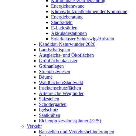
Kommunale Wärmeplanung
Energiekarawane
Klimaschutzmaßnahmen der Kommune
Energieberatung
Stadtradeln
E-Ladesäulen
Akkuladestationen
Solarkataster Schleswig-Holstein
Kandidat: Naturwunder 2026
Landschaftsplan
Ausgleichs- und Ökoflächen
Grünflächenkataster
Grünanlagen
Streuobstwiesen
Bäume
Waldflächen/Stadtwald
Insektenschutzflächen
Artenreiche Wegränder
Salzstellen
Schottergärten
Igelschutz
Saatkrähen
Eichenprozessionsspinner (EPS)
Verkehr
Baustellen und Verkehrsbehinderungen