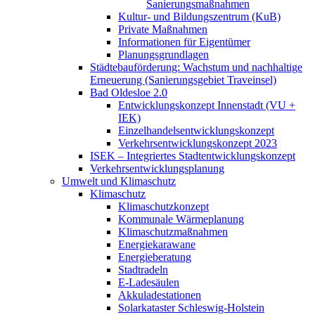
Sanierungsmaßnahmen
Kultur- und Bildungszentrum (KuB)
Private Maßnahmen
Informationen für Eigentümer
Planungsgrundlagen
Städtebauförderung: Wachstum und nachhaltige
Erneuerung (Sanierungsgebiet Traveinsel)
Bad Oldesloe 2.0
Entwicklungskonzept Innenstadt (VU +
IEK)
Einzelhandels­entwicklungskonzept
Verkehrsentwicklungskonzept 2023
ISEK – Integriertes Stadtentwicklungskonzept
Verkehrsentwicklungsplanung
Umwelt und Klimaschutz
Klimaschutz
Klimaschutzkonzept
Kommunale Wärmeplanung
Klimaschutzmaßnahmen
Energiekarawane
Energieberatung
Stadtradeln
E-Ladesäulen
Akkuladestationen
Solarkataster Schleswig-Holstein