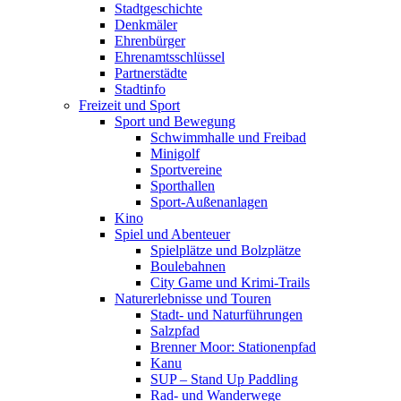
Stadtgeschichte
Denkmäler
Ehrenbürger
Ehrenamtsschlüssel
Partnerstädte
Stadtinfo
Freizeit und Sport
Sport und Bewegung
Schwimmhalle und Freibad
Minigolf
Sportvereine
Sporthallen
Sport-Außenanlagen
Kino
Spiel und Abenteuer
Spielplätze und Bolzplätze
Boulebahnen
City Game und Krimi-Trails
Naturerlebnisse und Touren
Stadt- und Naturführungen
Salzpfad
Brenner Moor: Stationenpfad
Kanu
SUP – Stand Up Paddling
Rad- und Wanderwege