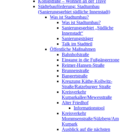
Königstraße – Wohnen an der Trave
Städtebauförderung: Stadtumbau
(Sanierungsgebiet südliche Innenstadt)
Was ist Stadtumbau?
Was ist Stadtumbau?
Sanierungsgebiet „Südliche
Innenstadt“
Sanierungsträger
Talk im Stadtteil
Öffentliche Maßnahmen
Bahnhofstraße
Eingang in die Fußgängerzone
Reimer-Hansen-Straße
Brunnenstraße
Bangertstraße
Kreuzung Käthe-Kollwitz-
Straße/Ratzeburger Straße
Kreisverkehr
Kurparkallee/Mewesstraße
Alter Friedhof
Informationstool
Kreisverkehr
Mommsenstraße/Sülzberg/Am
Kurpark
Ausblick auf die nächsten