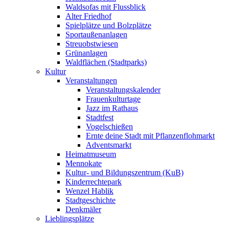
Waldsofas mit Flussblick
Alter Friedhof
Spielplätze und Bolzplätze
Sportaußenanlagen
Streuobstwiesen
Grünanlagen
Waldflächen (Stadtparks)
Kultur
Veranstaltungen
Veranstaltungs­kalender
Frauenkulturtage
Jazz im Rathaus
Stadtfest
Vogelschießen
Ernte deine Stadt mit Pflanzenflohmarkt
Adventsmarkt
Heimatmuseum
Mennokate
Kultur- und Bildungszentrum (KuB)
Kinderrechtepark
Wenzel Hablik
Stadtgeschichte
Denkmäler
Lieblingsplätze