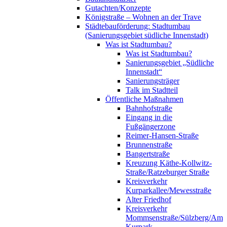
Gutachten/Konzepte
Königstraße – Wohnen an der Trave
Städtebauförderung: Stadtumbau
(Sanierungsgebiet südliche Innenstadt)
Was ist Stadtumbau?
Was ist Stadtumbau?
Sanierungsgebiet „Südliche
Innenstadt“
Sanierungsträger
Talk im Stadtteil
Öffentliche Maßnahmen
Bahnhofstraße
Eingang in die
Fußgängerzone
Reimer-Hansen-Straße
Brunnenstraße
Bangertstraße
Kreuzung Käthe-Kollwitz-
Straße/Ratzeburger Straße
Kreisverkehr
Kurparkallee/Mewesstraße
Alter Friedhof
Kreisverkehr
Mommsenstraße/Sülzberg/Am
Kurpark