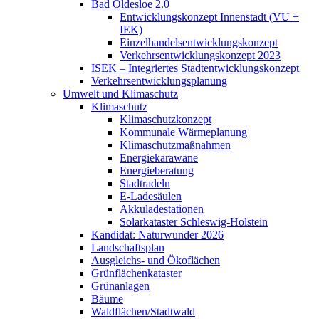
Bad Oldesloe 2.0
Entwicklungskonzept Innenstadt (VU +
IEK)
Einzelhandels­entwicklungskonzept
Verkehrsentwicklungskonzept 2023
ISEK – Integriertes Stadtentwicklungskonzept
Verkehrsentwicklungsplanung
Umwelt und Klimaschutz
Klimaschutz
Klimaschutzkonzept
Kommunale Wärmeplanung
Klimaschutzmaßnahmen
Energiekarawane
Energieberatung
Stadtradeln
E-Ladesäulen
Akkuladestationen
Solarkataster Schleswig-Holstein
Kandidat: Naturwunder 2026
Landschaftsplan
Ausgleichs- und Ökoflächen
Grünflächenkataster
Grünanlagen
Bäume
Waldflächen/Stadtwald