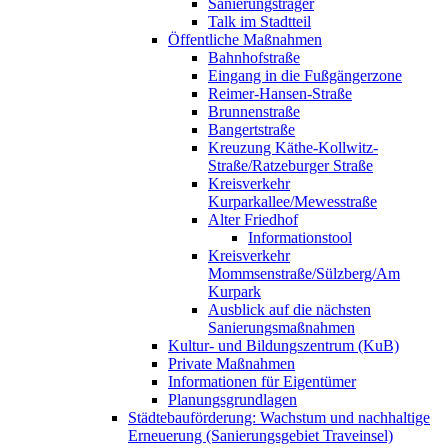
Sanierungsträger
Talk im Stadtteil
Öffentliche Maßnahmen
Bahnhofstraße
Eingang in die Fußgängerzone
Reimer-Hansen-Straße
Brunnenstraße
Bangertstraße
Kreuzung Käthe-Kollwitz-
Straße/Ratzeburger Straße
Kreisverkehr
Kurparkallee/Mewesstraße
Alter Friedhof
Informationstool
Kreisverkehr
Mommsenstraße/Sülzberg/Am
Kurpark
Ausblick auf die nächsten
Sanierungsmaßnahmen
Kultur- und Bildungszentrum (KuB)
Private Maßnahmen
Informationen für Eigentümer
Planungsgrundlagen
Städtebauförderung: Wachstum und nachhaltige
Erneuerung (Sanierungsgebiet Traveinsel)