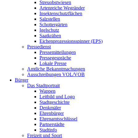
Streuobstwiesen
Artenreiche Wegränder
Insektenschutzflächen
Salzstellen
Schottergärten
Igelschutz
Saatkrähen
Eichenprozessionsspinner (EPS)
Pressedienst
Pressemitteilungen
Pressegespräche
Lokale Presse
Amtliche Bekanntmachungen
Ausschreibungen VOL/VOB
Bürger
Das Stadtportrait
Wappen
Leitbild und Logo
Stadtgeschichte
Denkmäler
Ehrenbürger
Ehrenamtsschlüssel
Partnerstädte
Stadtinfo
Freizeit und Sport