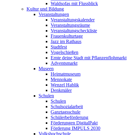
Waldsofas mit Flussblick
Kultur und Bildung
Veranstaltungen
Veranstaltungskalender
Veranstaltungsräume
Veranstaltungscheckliste
Frauenkulturtage
Jazz im Rathaus
Stadtfest
Vogelschießen
Ernte deine Stadt mit Pflanzenflohmarkt
Adventsmarkt
Museen
Heimatmuseum
Mennokate
Wenzel Hablik
Denkmäler
Schulen
Schulen
Schulsozialarbeit
Ganztagsschule
Schülerbeförderung
Förderungen DigitalPakt
Förderung IMPULS 2030
Volkshochschule