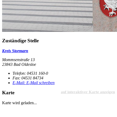
Zuständige Stelle
Kreis Stormarn
Mommsenstraße 13
23843 Bad Oldesloe
Telefon:
04531 160-0
Fax:
04531 84734
E-Mail:
E-Mail schreiben
Karte
auf interaktiver Karte anzeigen
Karte wird geladen...