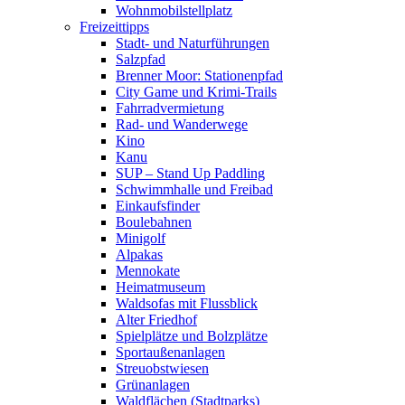
Wohnmobilstellplatz
Freizeittipps
Stadt- und Naturführungen
Salzpfad
Brenner Moor: Stationenpfad
City Game und Krimi-Trails
Fahrradvermietung
Rad- und Wanderwege
Kino
Kanu
SUP – Stand Up Paddling
Schwimmhalle und Freibad
Einkaufsfinder
Boulebahnen
Minigolf
Alpakas
Mennokate
Heimatmuseum
Waldsofas mit Flussblick
Alter Friedhof
Spielplätze und Bolzplätze
Sportaußenanlagen
Streuobstwiesen
Grünanlagen
Waldflächen (Stadtparks)