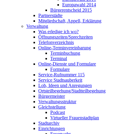
Europawahl 2014
Bürgerentscheid 2015
Partnerstädte
Mitgliedschaft, Appell, Erklärung
Verwaltung
Was erledige ich wo?
Öffnungszeiten/Sprechzeiten
Telefonverzeichnis
Online-Terminvereinbarung
Terminbuchung
Terminal
Online-Dienste und Formulare
Formulare
Service-Rufnummer 115
Service Stadtsauberkeit
Lob, Ideen und Anregungen
Ortsteilbegehung/Stadtteilbegehung
Bürgermeister
Verwaltungsstruktur
Gleichstellung
Podcast
Virtueller Frauenstadtplan
Stadtarchiv
Einrichtungen
Feuerwehr