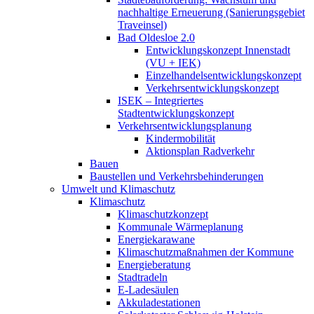
nachhaltige Erneuerung (Sanierungsgebiet
Traveinsel)
Bad Oldesloe 2.0
Entwicklungskonzept Innenstadt
(VU + IEK)
Einzelhandels­entwicklungskonzept
Verkehrs­entwicklungskonzept
ISEK – Integriertes
Stadtentwicklungskonzept
Verkehrsentwicklungsplanung
Kindermobilität
Aktionsplan Radverkehr
Bauen
Baustellen und Verkehrsbehinderungen
Umwelt und Klimaschutz
Klimaschutz
Klimaschutzkonzept
Kommunale Wärmeplanung
Energiekarawane
Klimaschutzmaßnahmen der Kommune
Energieberatung
Stadtradeln
E-Ladesäulen
Akkuladestationen