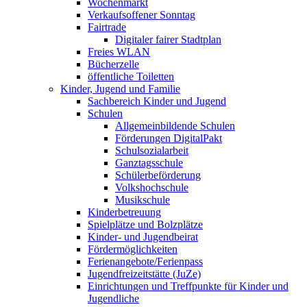
Wochenmarkt
Verkaufsoffener Sonntag
Fairtrade
Digitaler fairer Stadtplan
Freies WLAN
Bücherzelle
öffentliche Toiletten
Kinder, Jugend und Familie
Sachbereich Kinder und Jugend
Schulen
Allgemeinbildende Schulen
Förderungen DigitalPakt
Schulsozialarbeit
Ganztagsschule
Schülerbeförderung
Volkshochschule
Musikschule
Kinderbetreuung
Spielplätze und Bolzplätze
Kinder- und Jugendbeirat
Fördermöglichkeiten
Ferienangebote/­Ferienpass
Jugendfreizeitstätte (JuZe)
Einrichtungen und Treffpunkte für Kinder und
Jugendliche