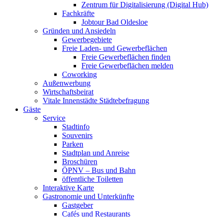
Zentrum für Digitalisierung (Digital Hub)
Fachkräfte
Jobtour Bad Oldesloe
Gründen und Ansiedeln
Gewerbegebiete
Freie Laden- und Gewerbeflächen
Freie Gewerbeflächen finden
Freie Gewerbeflächen melden
Coworking
Außenwerbung
Wirtschaftsbeirat
Vitale Innenstädte Städtebefragung
Gäste
Service
Stadtinfo
Souvenirs
Parken
Stadtplan und Anreise
Broschüren
ÖPNV – Bus und Bahn
öffentliche Toiletten
Interaktive Karte
Gastronomie und Unterkünfte
Gastgeber
Cafés und Restaurants