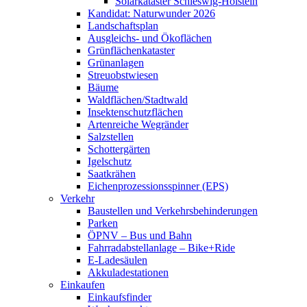
Solarkataster Schleswig-Holstein
Kandidat: Naturwunder 2026
Landschaftsplan
Ausgleichs- und Ökoflächen
Grünflächenkataster
Grünanlagen
Streuobstwiesen
Bäume
Waldflächen/Stadtwald
Insektenschutzflächen
Artenreiche Wegränder
Salzstellen
Schottergärten
Igelschutz
Saatkrähen
Eichenprozessionsspinner (EPS)
Verkehr
Baustellen und Verkehrsbehinderungen
Parken
ÖPNV – Bus und Bahn
Fahrradabstellanlage – Bike+Ride
E-Ladesäulen
Akkuladestationen
Einkaufen
Einkaufsfinder