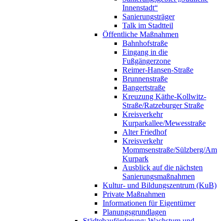
Innenstadt“
Sanierungsträger
Talk im Stadtteil
Öffentliche Maßnahmen
Bahnhofstraße
Eingang in die
Fußgängerzone
Reimer-Hansen-Straße
Brunnenstraße
Bangertstraße
Kreuzung Käthe-Kollwitz-
Straße/Ratzeburger Straße
Kreisverkehr
Kurparkallee/Mewesstraße
Alter Friedhof
Kreisverkehr
Mommsenstraße/Sülzberg/Am
Kurpark
Ausblick auf die nächsten
Sanierungsmaßnahmen
Kultur- und Bildungszentrum (KuB)
Private Maßnahmen
Informationen für Eigentümer
Planungsgrundlagen
Städtebauförderung: Wachstum und