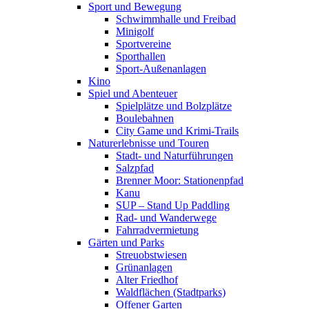
Sport und Bewegung
Schwimmhalle und Freibad
Minigolf
Sportvereine
Sporthallen
Sport-Außenanlagen
Kino
Spiel und Abenteuer
Spielplätze und Bolzplätze
Boulebahnen
City Game und Krimi-Trails
Naturerlebnisse und Touren
Stadt- und Naturführungen
Salzpfad
Brenner Moor: Stationenpfad
Kanu
SUP – Stand Up Paddling
Rad- und Wanderwege
Fahrradvermietung
Gärten und Parks
Streuobstwiesen
Grünanlagen
Alter Friedhof
Waldflächen (Stadtparks)
Offener Garten