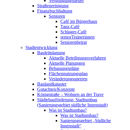
Vergnügungssteuer
Straßenreinigung
Finanzbuchhaltung
Senioren
Café im Bürgerhaus
Tanz-Café
Schlager-Café
seniorTrainerinnen
Seniorenbeirat
Stadtentwicklung
Bauleitplanung
Aktuelle Beteiligungsverfahren
Aktuelle Planungen
Bebauungspläne
Flächennutzungsplan
Veränderungssperren
Baulandkataster
Gutachten/Konzepte
Königstraße – Wohnen an der Trave
Städtebauförderung: Stadtumbau
(Sanierungsgebiet südliche Innenstadt)
Was ist Stadtumbau?
Was ist Stadtumbau?
Sanierungsgebiet „Südliche
Innenstadt“