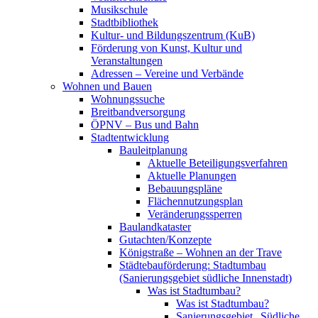
Musikschule
Stadtbibliothek
Kultur- und Bildungszentrum (KuB)
Förderung von Kunst, Kultur und
Veranstaltungen
Adressen – Vereine und Verbände
Wohnen und Bauen
Wohnungssuche
Breitbandversorgung
ÖPNV – Bus und Bahn
Stadtentwicklung
Bauleitplanung
Aktuelle Beteiligungsverfahren
Aktuelle Planungen
Bebauungspläne
Flächennutzungsplan
Veränderungssperren
Baulandkataster
Gutachten/Konzepte
Königstraße – Wohnen an der Trave
Städtebauförderung: Stadtumbau
(Sanierungsgebiet südliche Innenstadt)
Was ist Stadtumbau?
Was ist Stadtumbau?
Sanierungsgebiet „Südliche