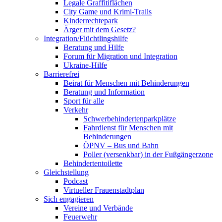
Legale Graffitiflächen
City Game und Krimi-Trails
Kinderrechtepark
Ärger mit dem Gesetz?
Integration/Flüchtlingshilfe
Beratung und Hilfe
Forum für Migration und Integration
Ukraine-Hilfe
Barrierefrei
Beirat für Menschen mit Behinderungen
Beratung und Information
Sport für alle
Verkehr
Schwerbehindertenparkplätze
Fahrdienst für Menschen mit
Behinderungen
ÖPNV – Bus und Bahn
Poller (versenkbar) in der Fußgängerzone
Behindertentoilette
Gleichstellung
Podcast
Virtueller Frauenstadtplan
Sich engagieren
Vereine und Verbände
Feuerwehr