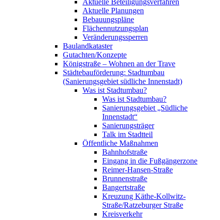
Aktuelle Beteiligungsverfahren
Aktuelle Planungen
Bebauungspläne
Flächennutzungsplan
Veränderungssperren
Baulandkataster
Gutachten/Konzepte
Königstraße – Wohnen an der Trave
Städtebauförderung: Stadtumbau
(Sanierungsgebiet südliche Innenstadt)
Was ist Stadtumbau?
Was ist Stadtumbau?
Sanierungsgebiet „Südliche
Innenstadt“
Sanierungsträger
Talk im Stadtteil
Öffentliche Maßnahmen
Bahnhofstraße
Eingang in die Fußgängerzone
Reimer-Hansen-Straße
Brunnenstraße
Bangertstraße
Kreuzung Käthe-Kollwitz-
Straße/Ratzeburger Straße
Kreisverkehr