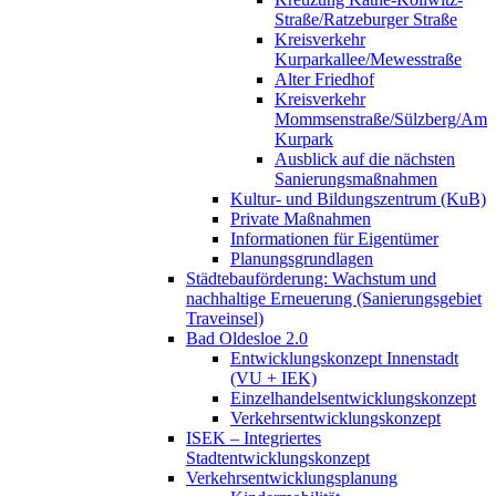
Straße/Ratzeburger Straße
Kreisverkehr
Kurparkallee/Mewesstraße
Alter Friedhof
Kreisverkehr
Mommsenstraße/Sülzberg/Am
Kurpark
Ausblick auf die nächsten
Sanierungsmaßnahmen
Kultur- und Bildungszentrum (KuB)
Private Maßnahmen
Informationen für Eigentümer
Planungsgrundlagen
Städtebauförderung: Wachstum und
nachhaltige Erneuerung (Sanierungsgebiet
Traveinsel)
Bad Oldesloe 2.0
Entwicklungskonzept Innenstadt
(VU + IEK)
Einzelhandels­entwicklungskonzept
Verkehrs­entwicklungskonzept
ISEK – Integriertes
Stadtentwicklungskonzept
Verkehrsentwicklungsplanung