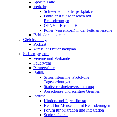
Sport für alle
Verkehr
Schwerbehindertenparkplätze
Fahrdienst für Menschen mit
Behinderungen
ÖPNV – Bus und Bahn
Poller (versenkbar) in der Fußgängerzone
Behindertentoilette
Gleichstellung
Podcast
Virtueller Frauenstadtplan
Sich engagieren
Vereine und Verbände
Feuerwehr
Partnerstädte
Politik
Sitzungstermine, Protokolle,
Tagesordnungen
Stadtverordnetenversammlung
Ausschüsse und sonstige Gremien
Beiräte
Kinder- und Jugendbeirat
Beirat für Menschen mit Behinderungen
Forum für Migration und Integration
Seniorenbeirat