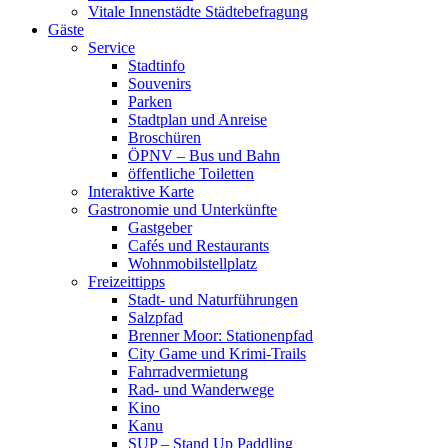
Vitale Innenstädte Städtebefragung
Gäste
Service
Stadtinfo
Souvenirs
Parken
Stadtplan und Anreise
Broschüren
ÖPNV – Bus und Bahn
öffentliche Toiletten
Interaktive Karte
Gastronomie und Unterkünfte
Gastgeber
Cafés und Restaurants
Wohnmobilstellplatz
Freizeittipps
Stadt- und Naturführungen
Salzpfad
Brenner Moor: Stationenpfad
City Game und Krimi-Trails
Fahrradvermietung
Rad- und Wanderwege
Kino
Kanu
SUP – Stand Up Paddling