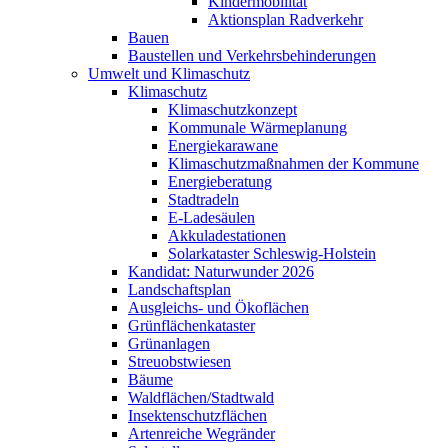
Kindermobilität
Aktionsplan Radverkehr
Bauen
Baustellen und Verkehrsbehinderungen
Umwelt und Klimaschutz
Klimaschutz
Klimaschutzkonzept
Kommunale Wärmeplanung
Energiekarawane
Klimaschutzmaßnahmen der Kommune
Energieberatung
Stadtradeln
E-Ladesäulen
Akkuladestationen
Solarkataster Schleswig-Holstein
Kandidat: Naturwunder 2026
Landschaftsplan
Ausgleichs- und Ökoflächen
Grünflächenkataster
Grünanlagen
Streuobstwiesen
Bäume
Waldflächen/Stadtwald
Insektenschutzflächen
Artenreiche Wegränder