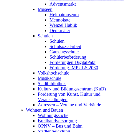
Adventsmarkt
Museen
Heimatmuseum
Mennokate
Wenzel Hablik
Denkmäler
Schulen
Schulen
Schulsozialarbeit
Ganztagsschule
Schülerbeförderung
Förderungen DigitalPakt
Förderung IMPULS 2030
Volkshochschule
Musikschule
Stadtbibliothek
Kultur- und Bildungszentrum (KuB)
Förderung von Kunst, Kultur und
Veranstaltungen
Adressen – Vereine und Verbände
Wohnen und Bauen
Wohnungssuche
Breitbandversorgung
ÖPNV – Bus und Bahn
Stadtentwicklung