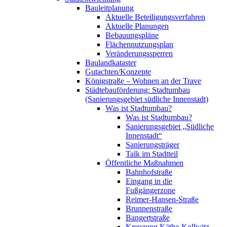
Bauleitplanung
Aktuelle Beteiligungsverfahren
Aktuelle Planungen
Bebauungspläne
Flächennutzungsplan
Veränderungssperren
Baulandkataster
Gutachten/Konzepte
Königstraße – Wohnen an der Trave
Städtebauförderung: Stadtumbau
(Sanierungsgebiet südliche Innenstadt)
Was ist Stadtumbau?
Was ist Stadtumbau?
Sanierungsgebiet „Südliche
Innenstadt“
Sanierungsträger
Talk im Stadtteil
Öffentliche Maßnahmen
Bahnhofstraße
Eingang in die
Fußgängerzone
Reimer-Hansen-Straße
Brunnenstraße
Bangertstraße
Kreuzung Käthe-Kollwitz-