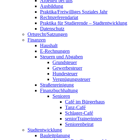
Arbeiten bei uns
Ausbildung
Praktika/Freiwilliges Soziales Jahr
Rechtsreferendariat
Praktika für Studierende – Stadtentwicklung
Datenschutz
Ortsrecht/Satzungen
Finanzen
Haushalt
E-Rechnungen
Steuern und Abgaben
Grundsteuer
Gewerbesteuer
Hundesteuer
Vergnügungssteuer
Straßenreinigung
Finanzbuchhaltung
Senioren
Café im Bürgerhaus
Tanz-Café
Schlager-Café
seniorTrainerinnen
Seniorenbeirat
Stadtentwicklung
Bauleitplanung