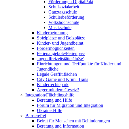
Förderungen DigitalPakt
Schulsozialarbeit
Ganztagsschule
Schülerbeförderung
Volkshochschule
Musikschule
Kinderbetreuung
Spielplätze und Bolzplätze
Kinder- und Jugendbeirat
Fördermöglichkeiten
Ferienangebote/­Ferienpass
Jugendfreizeitstätte (JuZe)
Einrichtungen und Treffpunkte für Kinder und
Jugendliche
Legale Graffitiflächen
City Game und Krimi-Trails
Kinderrechtepark
Ärger mit dem Gesetz?
Integration/Flüchtlingshilfe
Beratung und Hilfe
Forum für Migration und Integration
Ukraine-Hilfe
Barrierefrei
Beirat für Menschen mit Behinderungen
Beratung und Information