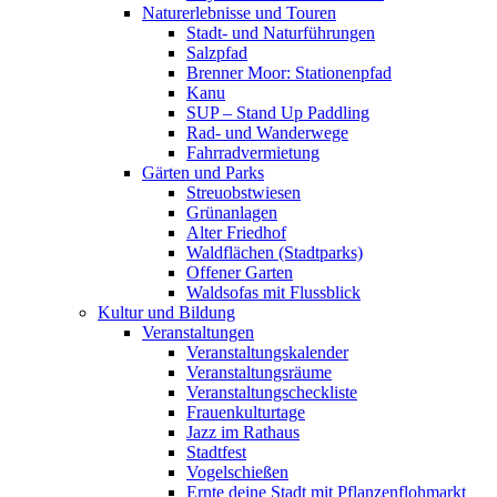
Naturerlebnisse und Touren
Stadt- und Naturführungen
Salzpfad
Brenner Moor: Stationenpfad
Kanu
SUP – Stand Up Paddling
Rad- und Wanderwege
Fahrradvermietung
Gärten und Parks
Streuobstwiesen
Grünanlagen
Alter Friedhof
Waldflächen (Stadtparks)
Offener Garten
Waldsofas mit Flussblick
Kultur und Bildung
Veranstaltungen
Veranstaltungskalender
Veranstaltungsräume
Veranstaltungscheckliste
Frauenkulturtage
Jazz im Rathaus
Stadtfest
Vogelschießen
Ernte deine Stadt mit Pflanzenflohmarkt