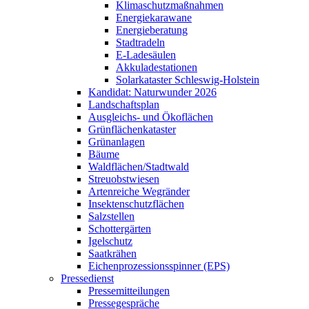
Klimaschutzmaßnahmen
Energiekarawane
Energieberatung
Stadtradeln
E-Ladesäulen
Akkuladestationen
Solarkataster Schleswig-Holstein
Kandidat: Naturwunder 2026
Landschaftsplan
Ausgleichs- und Ökoflächen
Grünflächenkataster
Grünanlagen
Bäume
Waldflächen/Stadtwald
Streuobstwiesen
Artenreiche Wegränder
Insektenschutzflächen
Salzstellen
Schottergärten
Igelschutz
Saatkrähen
Eichenprozessionsspinner (EPS)
Pressedienst
Pressemitteilungen
Pressegespräche