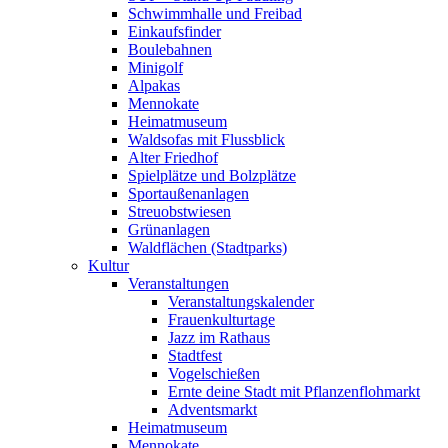
Schwimmhalle und Freibad
Einkaufsfinder
Boulebahnen
Minigolf
Alpakas
Mennokate
Heimatmuseum
Waldsofas mit Flussblick
Alter Friedhof
Spielplätze und Bolzplätze
Sportaußenanlagen
Streuobstwiesen
Grünanlagen
Waldflächen (Stadtparks)
Kultur
Veranstaltungen
Veranstaltungs­kalender
Frauenkulturtage
Jazz im Rathaus
Stadtfest
Vogelschießen
Ernte deine Stadt mit Pflanzenflohmarkt
Adventsmarkt
Heimatmuseum
Mennokate