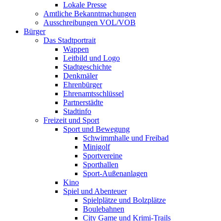
Lokale Presse
Amtliche Bekanntmachungen
Ausschreibungen VOL/VOB
Bürger
Das Stadtportrait
Wappen
Leitbild und Logo
Stadtgeschichte
Denkmäler
Ehrenbürger
Ehrenamtsschlüssel
Partnerstädte
Stadtinfo
Freizeit und Sport
Sport und Bewegung
Schwimmhalle und Freibad
Minigolf
Sportvereine
Sporthallen
Sport-Außenanlagen
Kino
Spiel und Abenteuer
Spielplätze und Bolzplätze
Boulebahnen
City Game und Krimi-Trails