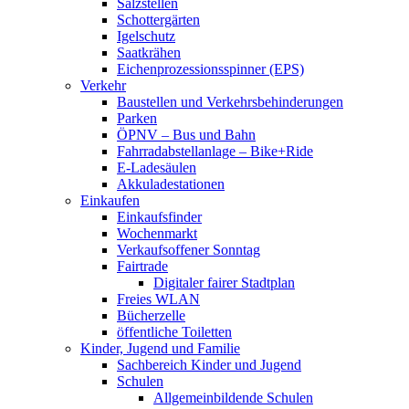
Salzstellen
Schottergärten
Igelschutz
Saatkrähen
Eichenprozessionsspinner (EPS)
Verkehr
Baustellen und Verkehrsbehinderungen
Parken
ÖPNV – Bus und Bahn
Fahrradabstellanlage – Bike+Ride
E-Ladesäulen
Akkuladestationen
Einkaufen
Einkaufsfinder
Wochenmarkt
Verkaufsoffener Sonntag
Fairtrade
Digitaler fairer Stadtplan
Freies WLAN
Bücherzelle
öffentliche Toiletten
Kinder, Jugend und Familie
Sachbereich Kinder und Jugend
Schulen
Allgemeinbildende Schulen