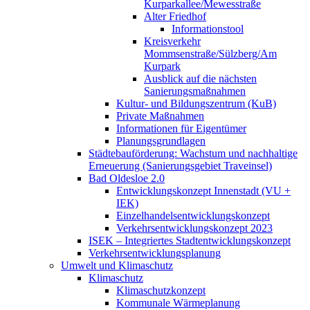
Kurparkallee/Mewesstraße
Alter Friedhof
Informationstool
Kreisverkehr
Mommsenstraße/Sülzberg/Am
Kurpark
Ausblick auf die nächsten
Sanierungsmaßnahmen
Kultur- und Bildungszentrum (KuB)
Private Maßnahmen
Informationen für Eigentümer
Planungsgrundlagen
Städtebauförderung: Wachstum und nachhaltige
Erneuerung (Sanierungsgebiet Traveinsel)
Bad Oldesloe 2.0
Entwicklungskonzept Innenstadt (VU +
IEK)
Einzelhandels­entwicklungskonzept
Verkehrsentwicklungskonzept 2023
ISEK – Integriertes Stadtentwicklungskonzept
Verkehrsentwicklungsplanung
Umwelt und Klimaschutz
Klimaschutz
Klimaschutzkonzept
Kommunale Wärmeplanung