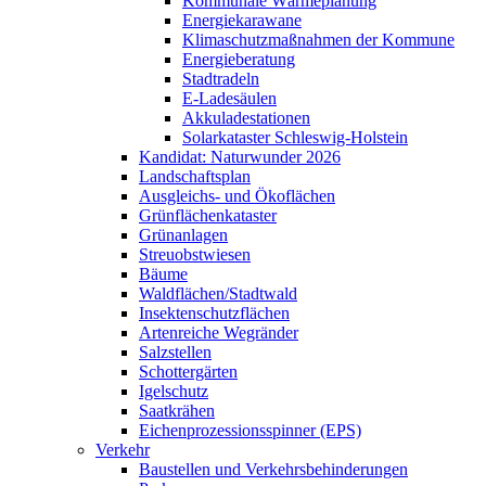
Kommunale Wärmeplanung
Energiekarawane
Klimaschutzmaßnahmen der Kommune
Energieberatung
Stadtradeln
E-Ladesäulen
Akkuladestationen
Solarkataster Schleswig-Holstein
Kandidat: Naturwunder 2026
Landschaftsplan
Ausgleichs- und Ökoflächen
Grünflächenkataster
Grünanlagen
Streuobstwiesen
Bäume
Waldflächen/Stadtwald
Insektenschutzflächen
Artenreiche Wegränder
Salzstellen
Schottergärten
Igelschutz
Saatkrähen
Eichenprozessionsspinner (EPS)
Verkehr
Baustellen und Verkehrsbehinderungen