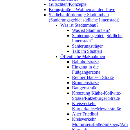
Gutachten/Konzepte
Königstraße – Wohnen an der Trave
Städtebauförderung: Stadtumbau
(Sanierungsgebiet südliche Innenstadt)
Was ist Stadtumbau?
Was ist Stadtumbau?
Sanierungsgebiet „Südliche
Innenstadt“
Sanierungsträger
Talk im Stadtteil
Öffentliche Maßnahmen
Bahnhofstraße
Eingang in die
Fußgängerzone
Reimer-Hansen-Straße
Brunnenstraße
Bangertstraße
Kreuzung Käthe-Kollwitz-
Straße/Ratzeburger Straße
Kreisverkehr
Kurparkallee/Mewesstraße
Alter Friedhof
Kreisverkehr
Mommsenstraße/Sülzberg/Am
Kurpark