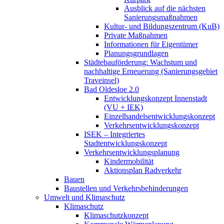
Ausblick auf die nächsten
Sanierungsmaßnahmen
Kultur- und Bildungszentrum (KuB)
Private Maßnahmen
Informationen für Eigentümer
Planungsgrundlagen
Städtebauförderung: Wachstum und
nachhaltige Erneuerung (Sanierungsgebiet
Traveinsel)
Bad Oldesloe 2.0
Entwicklungskonzept Innenstadt
(VU + IEK)
Einzelhandels­entwicklungskonzept
Verkehrs­entwicklungskonzept
ISEK – Integriertes
Stadtentwicklungskonzept
Verkehrsentwicklungsplanung
Kindermobilität
Aktionsplan Radverkehr
Bauen
Baustellen und Verkehrsbehinderungen
Umwelt und Klimaschutz
Klimaschutz
Klimaschutzkonzept