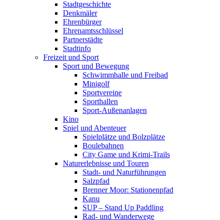
Stadtgeschichte
Denkmäler
Ehrenbürger
Ehrenamtsschlüssel
Partnerstädte
Stadtinfo
Freizeit und Sport
Sport und Bewegung
Schwimmhalle und Freibad
Minigolf
Sportvereine
Sporthallen
Sport-Außenanlagen
Kino
Spiel und Abenteuer
Spielplätze und Bolzplätze
Boulebahnen
City Game und Krimi-Trails
Naturerlebnisse und Touren
Stadt- und Naturführungen
Salzpfad
Brenner Moor: Stationenpfad
Kanu
SUP – Stand Up Paddling
Rad- und Wanderwege