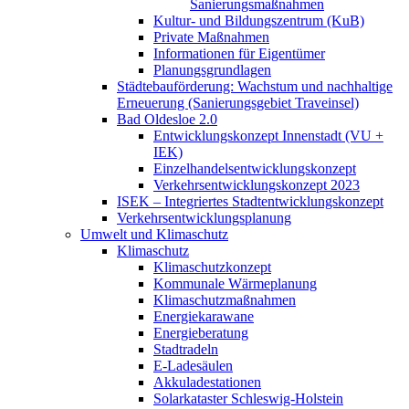
Sanierungsmaßnahmen
Kultur- und Bildungszentrum (KuB)
Private Maßnahmen
Informationen für Eigentümer
Planungsgrundlagen
Städtebauförderung: Wachstum und nachhaltige
Erneuerung (Sanierungsgebiet Traveinsel)
Bad Oldesloe 2.0
Entwicklungskonzept Innenstadt (VU +
IEK)
Einzelhandels­entwicklungskonzept
Verkehrsentwicklungskonzept 2023
ISEK – Integriertes Stadtentwicklungskonzept
Verkehrsentwicklungsplanung
Umwelt und Klimaschutz
Klimaschutz
Klimaschutzkonzept
Kommunale Wärmeplanung
Klimaschutzmaßnahmen
Energiekarawane
Energieberatung
Stadtradeln
E-Ladesäulen
Akkuladestationen
Solarkataster Schleswig-Holstein