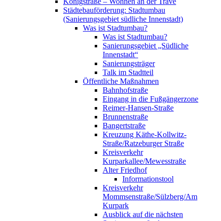
Königstraße – Wohnen an der Trave
Städtebauförderung: Stadtumbau
(Sanierungsgebiet südliche Innenstadt)
Was ist Stadtumbau?
Was ist Stadtumbau?
Sanierungsgebiet „Südliche
Innenstadt“
Sanierungsträger
Talk im Stadtteil
Öffentliche Maßnahmen
Bahnhofstraße
Eingang in die Fußgängerzone
Reimer-Hansen-Straße
Brunnenstraße
Bangertstraße
Kreuzung Käthe-Kollwitz-
Straße/Ratzeburger Straße
Kreisverkehr
Kurparkallee/Mewesstraße
Alter Friedhof
Informationstool
Kreisverkehr
Mommsenstraße/Sülzberg/Am
Kurpark
Ausblick auf die nächsten