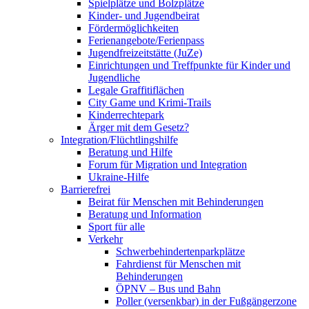
Spielplätze und Bolzplätze
Kinder- und Jugendbeirat
Fördermöglichkeiten
Ferienangebote/­Ferienpass
Jugendfreizeitstätte (JuZe)
Einrichtungen und Treffpunkte für Kinder und
Jugendliche
Legale Graffitiflächen
City Game und Krimi-Trails
Kinderrechtepark
Ärger mit dem Gesetz?
Integration/Flüchtlingshilfe
Beratung und Hilfe
Forum für Migration und Integration
Ukraine-Hilfe
Barrierefrei
Beirat für Menschen mit Behinderungen
Beratung und Information
Sport für alle
Verkehr
Schwerbehindertenparkplätze
Fahrdienst für Menschen mit
Behinderungen
ÖPNV – Bus und Bahn
Poller (versenkbar) in der Fußgängerzone