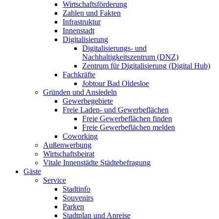
Wirtschaftsförderung
Zahlen und Fakten
Infrastruktur
Innenstadt
Digitalisierung
Digitalisierungs- und
Nachhaltigkeitszentrum (DNZ)
Zentrum für Digitalisierung (Digital Hub)
Fachkräfte
Jobtour Bad Oldesloe
Gründen und Ansiedeln
Gewerbegebiete
Freie Laden- und Gewerbeflächen
Freie Gewerbeflächen finden
Freie Gewerbeflächen melden
Coworking
Außenwerbung
Wirtschaftsbeirat
Vitale Innenstädte Städtebefragung
Gäste
Service
Stadtinfo
Souvenirs
Parken
Stadtplan und Anreise