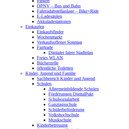
Parken
ÖPNV – Bus und Bahn
Fahrradabstellanlage – Bike+Ride
E-Ladesäulen
Akkuladestationen
Einkaufen
Einkaufsfinder
Wochenmarkt
Verkaufsoffener Sonntag
Fairtrade
Digitaler fairer Stadtplan
Freies WLAN
Bücherzelle
öffentliche Toiletten
Kinder, Jugend und Familie
Sachbereich Kinder und Jugend
Schulen
Allgemeinbildende Schulen
Förderungen DigitalPakt
Schulsozialarbeit
Ganztagsschule
Schülerbeförderung
Volkshochschule
Musikschule
Kinderbetreuung