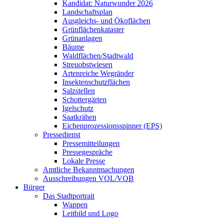
Kandidat: Naturwunder 2026
Landschaftsplan
Ausgleichs- und Ökoflächen
Grünflächenkataster
Grünanlagen
Bäume
Waldflächen/Stadtwald
Streuobstwiesen
Artenreiche Wegränder
Insektenschutzflächen
Salzstellen
Schottergärten
Igelschutz
Saatkrähen
Eichenprozessionsspinner (EPS)
Pressedienst
Pressemitteilungen
Pressegespräche
Lokale Presse
Amtliche Bekanntmachungen
Ausschreibungen VOL/VOB
Bürger
Das Stadtportrait
Wappen
Leitbild und Logo