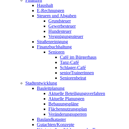
Finanzen
Haushalt
E-Rechnungen
Steuern und Abgaben
Grundsteuer
Gewerbesteuer
Hundesteuer
Vergnügungssteuer
Straßenreinigung
Finanzbuchhaltung
Senioren
Café im Bürgerhaus
Tanz-Café
Schlager-Café
seniorTrainerinnen
Seniorenbeirat
Stadtentwicklung
Bauleitplanung
Aktuelle Beteiligungsverfahren
Aktuelle Planungen
Bebauungspläne
Flächennutzungsplan
Veränderungssperren
Baulandkataster
Gutachten/Konzepte