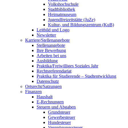
Volkshochschule
Stadtbibliothek
Heimatmuseum
Jugendfreizeitstätte (JuZe)
Kultur- und Bildungszentrum (KuB)
Leitbild und Logo
Newsletter
Karriere/Stellenangebote
Stellenangebote
Ihre Bewerbung
Arbeiten bei uns
Ausbildung
Praktika/Freiwilliges Soziales Jahr
Rechtsreferendariat
Praktika für Studierende – Stadtentwicklung
Datenschutz
Ortsrecht/Satzungen
Finanzen
Haushalt
E-Rechnungen
Steuern und Abgaben
Grundsteuer
Gewerbesteuer
Hundesteuer
Vergnügungssteuer