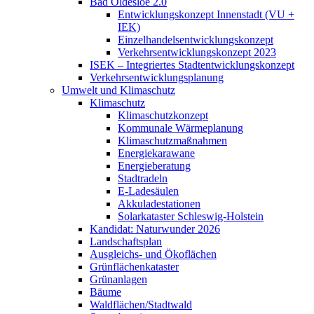
Bad Oldesloe 2.0
Entwicklungskonzept Innenstadt (VU +
IEK)
Einzelhandels­entwicklungskonzept
Verkehrsentwicklungskonzept 2023
ISEK – Integriertes Stadtentwicklungskonzept
Verkehrsentwicklungsplanung
Umwelt und Klimaschutz
Klimaschutz
Klimaschutzkonzept
Kommunale Wärmeplanung
Klimaschutzmaßnahmen
Energiekarawane
Energieberatung
Stadtradeln
E-Ladesäulen
Akkuladestationen
Solarkataster Schleswig-Holstein
Kandidat: Naturwunder 2026
Landschaftsplan
Ausgleichs- und Ökoflächen
Grünflächenkataster
Grünanlagen
Bäume
Waldflächen/Stadtwald