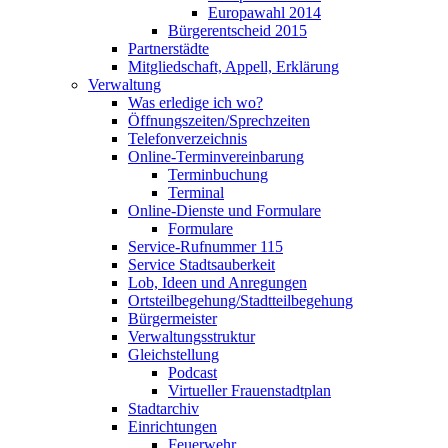
Europawahl 2014
Bürgerentscheid 2015
Partnerstädte
Mitgliedschaft, Appell, Erklärung
Verwaltung
Was erledige ich wo?
Öffnungszeiten/Sprechzeiten
Telefonverzeichnis
Online-Terminvereinbarung
Terminbuchung
Terminal
Online-Dienste und Formulare
Formulare
Service-Rufnummer 115
Service Stadtsauberkeit
Lob, Ideen und Anregungen
Ortsteilbegehung/Stadtteilbegehung
Bürgermeister
Verwaltungsstruktur
Gleichstellung
Podcast
Virtueller Frauenstadtplan
Stadtarchiv
Einrichtungen
Feuerwehr