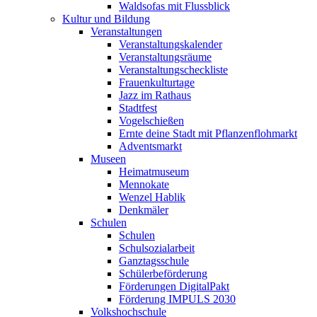
Waldsofas mit Flussblick
Kultur und Bildung
Veranstaltungen
Veranstaltungskalender
Veranstaltungsräume
Veranstaltungscheckliste
Frauenkulturtage
Jazz im Rathaus
Stadtfest
Vogelschießen
Ernte deine Stadt mit Pflanzenflohmarkt
Adventsmarkt
Museen
Heimatmuseum
Mennokate
Wenzel Hablik
Denkmäler
Schulen
Schulen
Schulsozialarbeit
Ganztagsschule
Schülerbeförderung
Förderungen DigitalPakt
Förderung IMPULS 2030
Volkshochschule