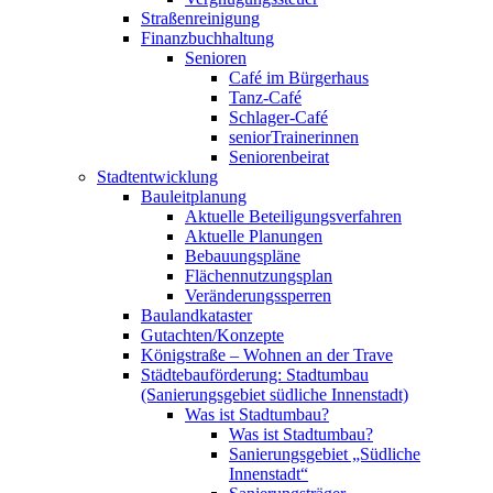
Straßenreinigung
Finanzbuchhaltung
Senioren
Café im Bürgerhaus
Tanz-Café
Schlager-Café
seniorTrainerinnen
Seniorenbeirat
Stadtentwicklung
Bauleitplanung
Aktuelle Beteiligungsverfahren
Aktuelle Planungen
Bebauungspläne
Flächennutzungsplan
Veränderungssperren
Baulandkataster
Gutachten/Konzepte
Königstraße – Wohnen an der Trave
Städtebauförderung: Stadtumbau
(Sanierungsgebiet südliche Innenstadt)
Was ist Stadtumbau?
Was ist Stadtumbau?
Sanierungsgebiet „Südliche
Innenstadt“