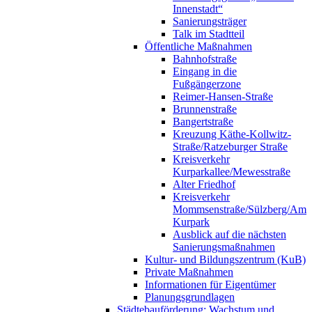
Innenstadt“
Sanierungsträger
Talk im Stadtteil
Öffentliche Maßnahmen
Bahnhofstraße
Eingang in die
Fußgängerzone
Reimer-Hansen-Straße
Brunnenstraße
Bangertstraße
Kreuzung Käthe-Kollwitz-
Straße/Ratzeburger Straße
Kreisverkehr
Kurparkallee/Mewesstraße
Alter Friedhof
Kreisverkehr
Mommsenstraße/Sülzberg/Am
Kurpark
Ausblick auf die nächsten
Sanierungsmaßnahmen
Kultur- und Bildungszentrum (KuB)
Private Maßnahmen
Informationen für Eigentümer
Planungsgrundlagen
Städtebauförderung: Wachstum und