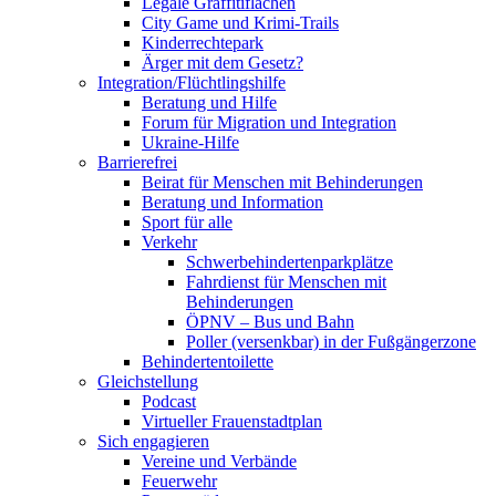
Legale Graffitiflächen
City Game und Krimi-Trails
Kinderrechtepark
Ärger mit dem Gesetz?
Integration/Flüchtlingshilfe
Beratung und Hilfe
Forum für Migration und Integration
Ukraine-Hilfe
Barrierefrei
Beirat für Menschen mit Behinderungen
Beratung und Information
Sport für alle
Verkehr
Schwerbehindertenparkplätze
Fahrdienst für Menschen mit
Behinderungen
ÖPNV – Bus und Bahn
Poller (versenkbar) in der Fußgängerzone
Behindertentoilette
Gleichstellung
Podcast
Virtueller Frauenstadtplan
Sich engagieren
Vereine und Verbände
Feuerwehr