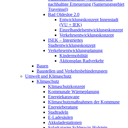
nachhaltige Erneuerung (Sanierungsgebiet
Traveinsel)
Bad Oldesloe 2.0
Entwicklungskonzept Innenstadt
(VU + IEK)
Einzelhandels­entwicklungskonzept
Verkehrs­entwicklungskonzept
ISEK – Integriertes
Stadtentwicklungskonzept
Verkehrsentwicklungsplanung
Kindermobilität
Aktionsplan Radverkehr
Bauen
Baustellen und Verkehrsbehinderungen
Umwelt und Klimaschutz
Klimaschutz
Klimaschutzkonzept
Kommunale Wärmeplanung
Energiekarawane
Klimaschutzmaßnahmen der Kommune
Energieberatung
Stadtradeln
E-Ladesäulen
Akkuladestationen
Solarkataster Schleswig-Holstein