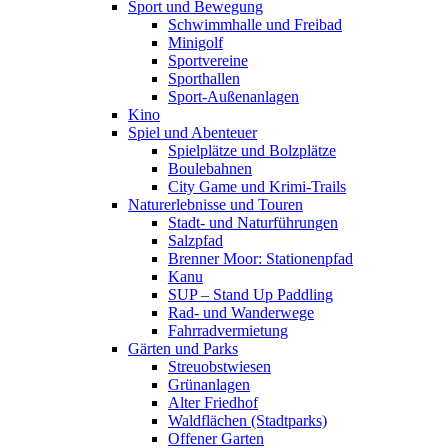
Sport und Bewegung
Schwimmhalle und Freibad
Minigolf
Sportvereine
Sporthallen
Sport-Außenanlagen
Kino
Spiel und Abenteuer
Spielplätze und Bolzplätze
Boulebahnen
City Game und Krimi-Trails
Naturerlebnisse und Touren
Stadt- und Naturführungen
Salzpfad
Brenner Moor: Stationenpfad
Kanu
SUP – Stand Up Paddling
Rad- und Wanderwege
Fahrradvermietung
Gärten und Parks
Streuobstwiesen
Grünanlagen
Alter Friedhof
Waldflächen (Stadtparks)
Offener Garten