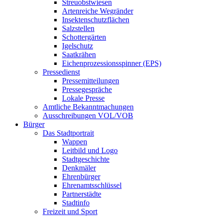
Streuobstwiesen
Artenreiche Wegränder
Insektenschutzflächen
Salzstellen
Schottergärten
Igelschutz
Saatkrähen
Eichenprozessionsspinner (EPS)
Pressedienst
Pressemitteilungen
Pressegespräche
Lokale Presse
Amtliche Bekanntmachungen
Ausschreibungen VOL/VOB
Bürger
Das Stadtportrait
Wappen
Leitbild und Logo
Stadtgeschichte
Denkmäler
Ehrenbürger
Ehrenamtsschlüssel
Partnerstädte
Stadtinfo
Freizeit und Sport