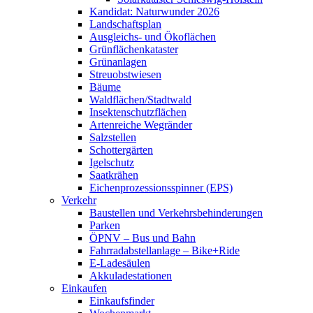
Kandidat: Naturwunder 2026
Landschaftsplan
Ausgleichs- und Ökoflächen
Grünflächenkataster
Grünanlagen
Streuobstwiesen
Bäume
Waldflächen/Stadtwald
Insektenschutzflächen
Artenreiche Wegränder
Salzstellen
Schottergärten
Igelschutz
Saatkrähen
Eichenprozessionsspinner (EPS)
Verkehr
Baustellen und Verkehrsbehinderungen
Parken
ÖPNV – Bus und Bahn
Fahrradabstellanlage – Bike+Ride
E-Ladesäulen
Akkuladestationen
Einkaufen
Einkaufsfinder