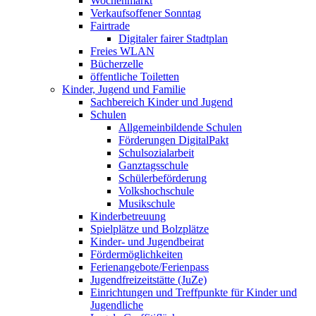
Wochenmarkt
Verkaufsoffener Sonntag
Fairtrade
Digitaler fairer Stadtplan
Freies WLAN
Bücherzelle
öffentliche Toiletten
Kinder, Jugend und Familie
Sachbereich Kinder und Jugend
Schulen
Allgemeinbildende Schulen
Förderungen DigitalPakt
Schulsozialarbeit
Ganztagsschule
Schülerbeförderung
Volkshochschule
Musikschule
Kinderbetreuung
Spielplätze und Bolzplätze
Kinder- und Jugendbeirat
Fördermöglichkeiten
Ferienangebote/­Ferienpass
Jugendfreizeitstätte (JuZe)
Einrichtungen und Treffpunkte für Kinder und
Jugendliche