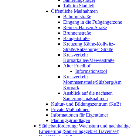
Sanierungsträger
Talk im Stadtteil
Öffentliche Maßnahmen
Bahnhofstraße
Eingang in die Fußgängerzone
Reimer-Hansen-Straße
Brunnenstraße
Bangertstraße
Kreuzung Käthe-Kollwitz-
Straße/Ratzeburger Straße
Kreisverkehr
Kurparkallee/Mewesstraße
Alter Friedhof
Informationstool
Kreisverkehr
Mommsenstraße/Sülzberg/Am
Kurpark
Ausblick auf die nächsten
Sanierungsmaßnahmen
Kultur- und Bildungszentrum (KuB)
Private Maßnahmen
Informationen für Eigentümer
Planungsgrundlagen
Städtebauförderung: Wachstum und nachhaltige
Erneuerung (Sanierungsgebiet Traveinsel)