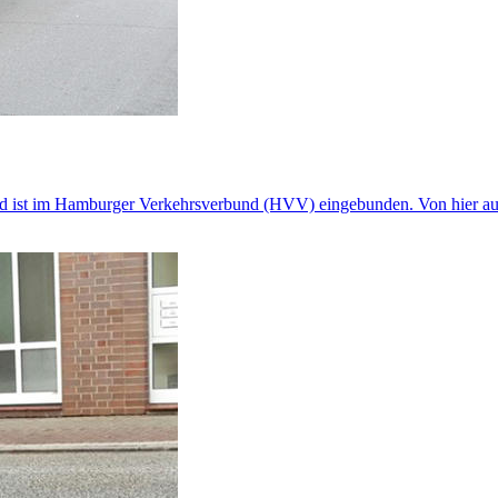
 und ist im Hamburger Verkehrsverbund (HVV) eingebunden. Von hier